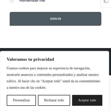
Remember me
I forgot my password
SIGN IN
2026 © Restaurante Cala. Por Innoweb Media
Valoramos tu privacidad
Aviso Legal
Políticas de Cookies
Política de Privacidad
Usamos cookies para mejorar su experiencia de navegación,
mostrarle anuncios o contenidos personalizados y analizar nuestro
tráfico. Al hacer clic en “Aceptar todo” usted da su consentimiento
a nuestro uso de las cookies.
Personalizar
Rechazar todo
Aceptar todo